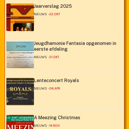
Jaarverslag 2025
NIEUWS
22.OKT
Jeugdhamonie Fantasia opgenomen in
eerste afdeling
NIEUWS
21.OKT
Lenteconcert Royals
NIEUWS
06.APR
A Meezing Christmas
NIEUWS
14.NOV