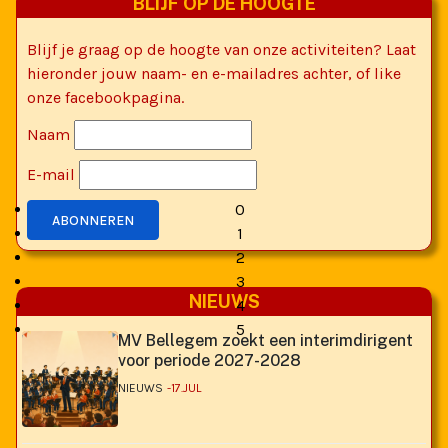
BLIJF OP DE HOOGTE
Blijf je graag op de hoogte van onze activiteiten? Laat
hieronder jouw naam- en e-mailadres achter, of like
onze facebookpagina.
Naam
KH Sint-Leonardszonen zoekt een interimdirigent voor periode 2027-2028
E-mail
MEER INFORMATIE
0
ABONNEREN
1
2
3
NIEUWS
4
5
MV Bellegem zoekt een interimdirigent
voor periode 2027-2028
NIEUWS
17.JUL